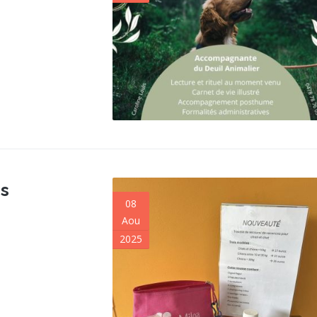
s
08
Aou
2025