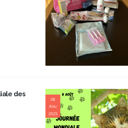
iale des
08
Aou
2025