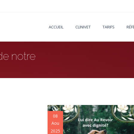
ACCUEIL
CLINIVET
TARIFS
RÉF
 de notre
08
Aou
2025