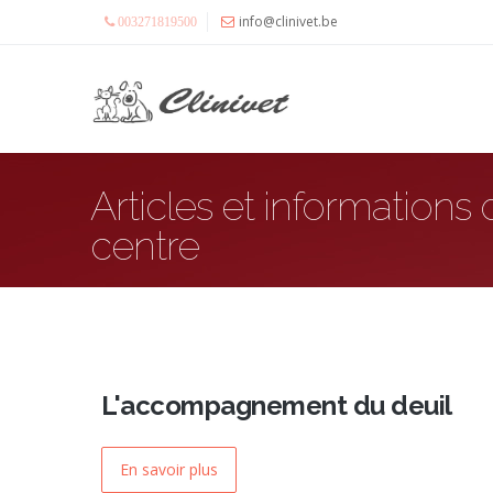
info@clinivet.be
003271819500
Articles et informations
centre
L'accompagnement du deuil
En savoir plus