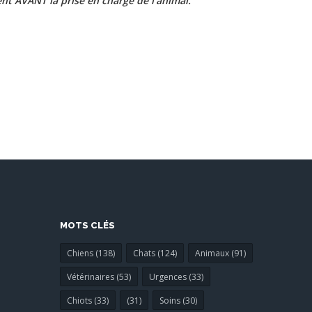
nt AVANT la prise en charge de l'animal.
MOTS CLÉS
Chiens (138)
Chats (124)
Animaux (91)
Vétérinaires (53)
Urgences (33)
Chiots (33)
(31)
Soins (30)