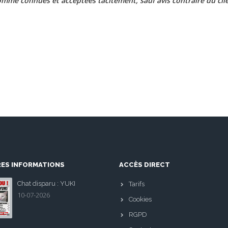
mme connues et acceptées tacitement, sauf avis contraire du clie
RES INFORMATIONS
ACCÈS DIRECT
Chat disparu : YUKI
Tarifs
10-07-2026
Cookies
RGPD