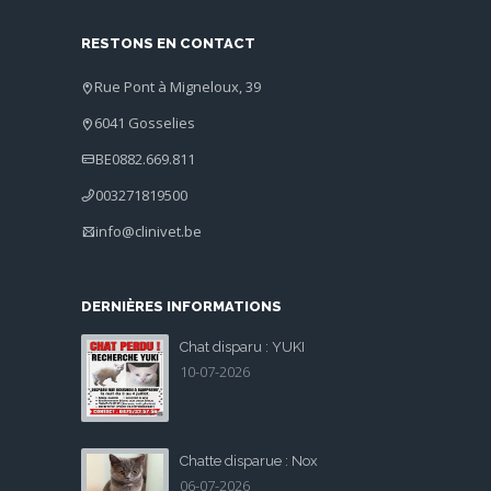
RESTONS EN CONTACT
Rue Pont à Migneloux, 39
6041 Gosselies
BE0882.669.811
003271819500
info@clinivet.be
DERNIÈRES INFORMATIONS
Chat disparu : YUKI
10-07-2026
Chatte disparue : Nox
06-07-2026