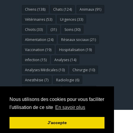
Chiens (138)
Chats (124)
Animaux (91)
Vétérinaires (53)
Urgences (33)
Chiots (33)
(31)
Soins (30)
Alimentation (24)
Réseaux sociaux (21)
Vaccination (19)
Hospitalisation (19)
infection (15)
Analyses (14)
Analyses Médicales (10)
Chirurgie (10)
Anesthésie (7)
Radiologie (6)
Bucco-dentaires (6)
dermatologie (6)
Nous utilisons des cookies pour vous faciliter
l'utilisation de ce site
En savoir plus
© Copyright 2023
clinivet
. Tous droits
J'accepte
réservés. Conception :
jcconcept