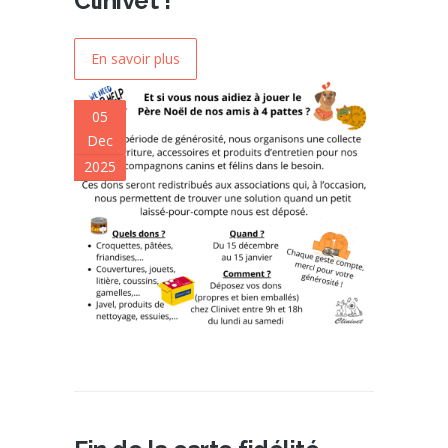
Clinivet !
En savoir plus
05
Dec
2025