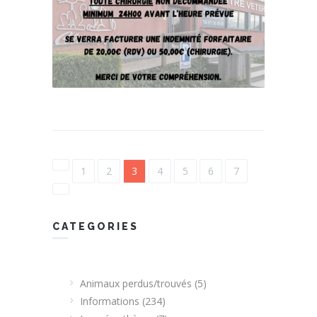
1
2
3
4
5
6
7
CATEGORIES
Animaux perdus/trouvés
(5)
Informations
(234)