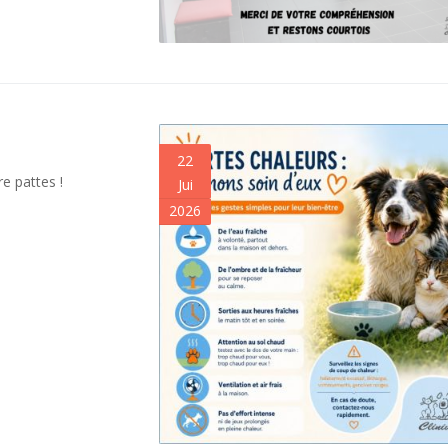
22
 pattes !
Jui
2026