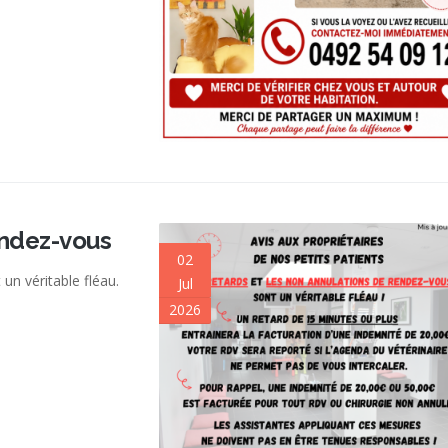
endez-vous
02
un véritable fléau.
Jul
2026