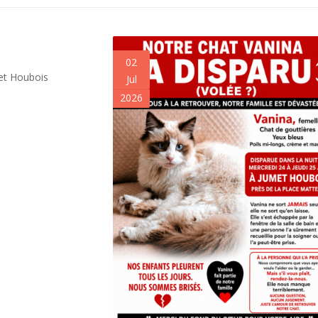
02
met Houbois
Jul
2026