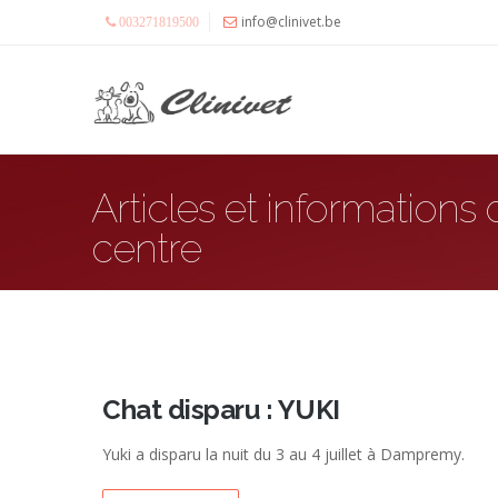
info@clinivet.be
003271819500
Articles et informations
centre
Chat disparu : YUKI
Yuki a disparu la nuit du 3 au 4 juillet à Dampremy.