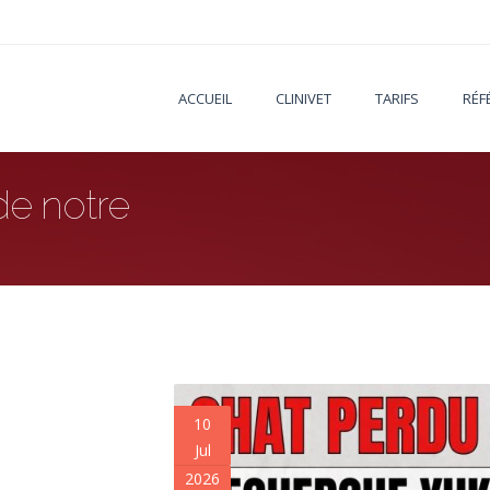
ACCUEIL
CLINIVET
TARIFS
RÉF
 de notre
10
Jul
2026