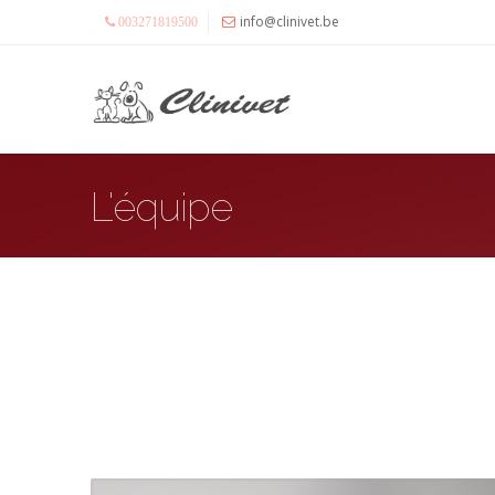
info@clinivet.be
003271819500
L'équipe