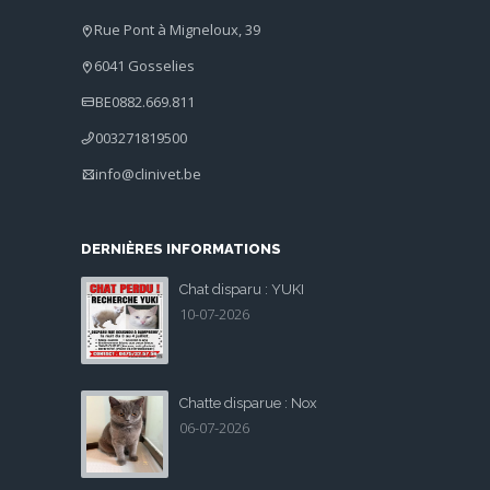
Rue Pont à Migneloux, 39
6041 Gosselies
BE0882.669.811
003271819500
info@clinivet.be
DERNIÈRES INFORMATIONS
Chat disparu : YUKI
10-07-2026
Chatte disparue : Nox
06-07-2026