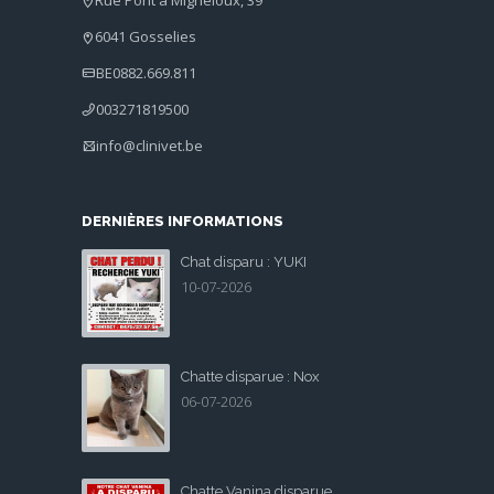
Rue Pont à Migneloux, 39
6041 Gosselies
BE0882.669.811
003271819500
info@clinivet.be
DERNIÈRES INFORMATIONS
Chat disparu : YUKI
10-07-2026
Chatte disparue : Nox
06-07-2026
Chatte Vanina disparue